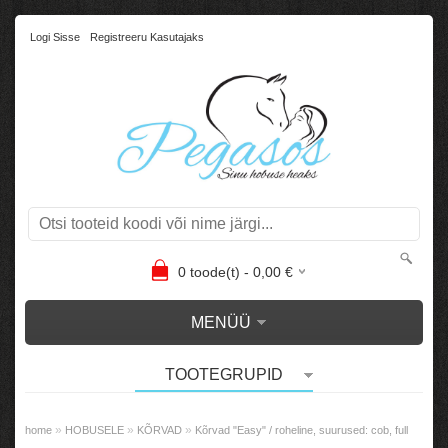
Logi Sisse
Registreeru Kasutajaks
0
toode(t) -
0,00
€
MENÜÜ
TOOTEGRUPID
»
»
»
home
HOBUSELE
KÕRVAD
Kõrvad "Easy" / roheline, suurused: cob, full