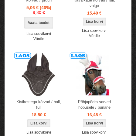
Kõrvad / pruun
Kavalkade kõrvad / full,
valge
5,06 €
(46%)
9,30 €
15,40 €
Vaata toodet
Lisa soovikorvi
Lisa soovikorvi
Võrdle
Võrdle
Kivikestega kõrvad / hall,
Põhjapõdra sarved
full
hobusele / punane
18,50 €
16,48 €
Lisa soovikorvi
Lisa soovikorvi