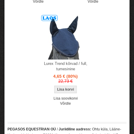
Võrdle
Võrdle
Lurex Trend kõrvad / full,
tumesinine
4,65 €
(80%)
22,73 €
Lisa soovikorvi
Võrdle
PEGASOS EQUESTRIAN OÜ
/
Juriidiline aadress:
Ohtu küla, Lääne-