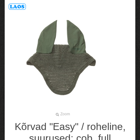
Zoom
Kõrvad "Easy" / roheline,
suurused: cob, full