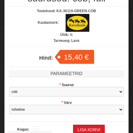
Tootekood:
KA-36119-GREEN-COB
Kaubamärk:
Ühik:
tk
Tarneaeg:
Laos
15,40 €
Hind:
PARAMEETRID
*
Suurus
*
Värv
Kogus: