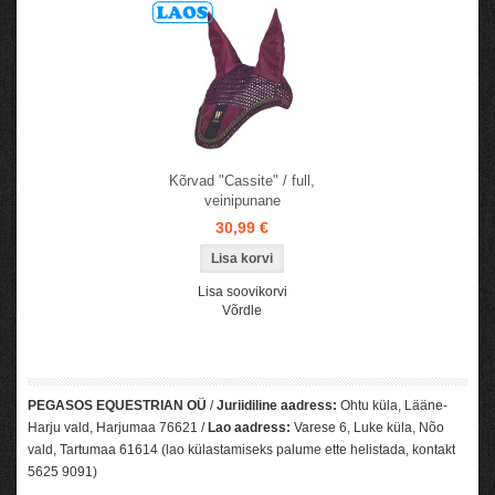
Kõrvad "Cassite" / full,
veinipunane
30,99 €
Lisa soovikorvi
Võrdle
PEGASOS EQUESTRIAN OÜ
/
Juriidiline aadress:
Ohtu küla, Lääne-
Harju vald, Harjumaa 76621 /
Lao aadress:
Varese 6, Luke küla, Nõo
vald, Tartumaa 61614 (lao külastamiseks palume ette helistada, kontakt
5625 9091)