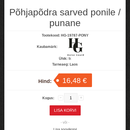
Põhjapõdra sarved ponile /
punane
Tootekood:
HG-19787-PONY
Kaubamärk:
Ühik:
tk
Tarneaeg:
Laos
16,48 €
Hind:
Kogus:
- või -
Lisa soovikorvi