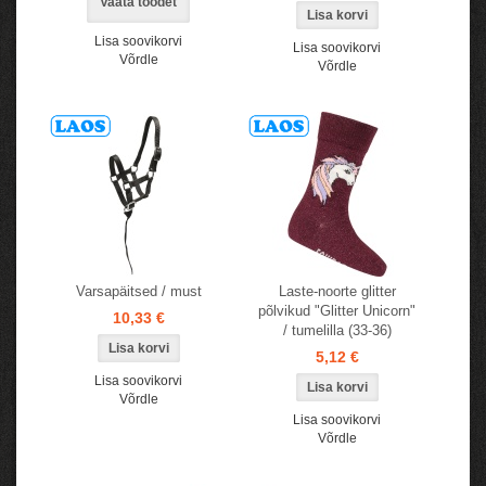
Vaata toodet
Lisa soovikorvi
Lisa soovikorvi
Võrdle
Võrdle
Varsapäitsed / must
Laste-noorte glitter
põlvikud "Glitter Unicorn"
10,33 €
/ tumelilla (33-36)
5,12 €
Lisa soovikorvi
Võrdle
Lisa soovikorvi
Võrdle