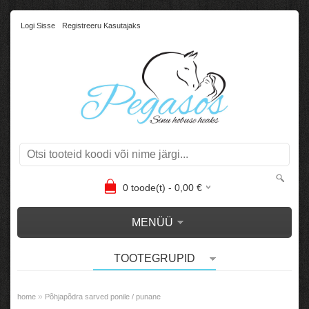
Logi Sisse
Registreeru Kasutajaks
0
toode(t) -
0,00
€
MENÜÜ
TOOTEGRUPID
»
home
Põhjapõdra sarved ponile / punane