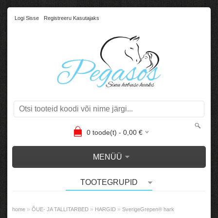
Logi Sisse
Registreeru Kasutajaks
0
toode(t) -
0,00
€
MENÜÜ
TOOTEGRUPID
»
»
»
home
ÕUE- JA TALLITARBED
HARGID
SverigeGrepen® hark