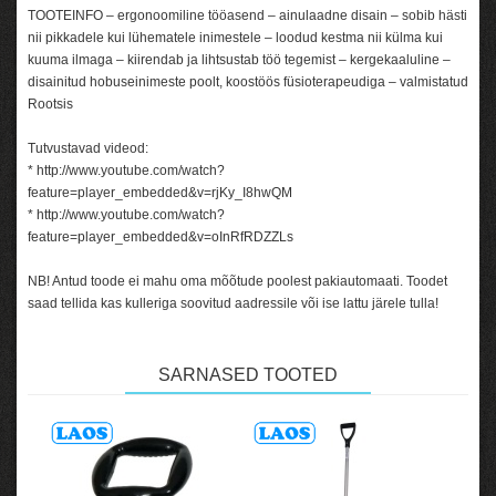
TOOTEINFO – ergonoomiline tööasend – ainulaadne disain – sobib hästi
nii pikkadele kui lühematele inimestele – loodud kestma nii külma kui
kuuma ilmaga – kiirendab ja lihtsustab töö tegemist – kergekaaluline –
disainitud hobuseinimeste poolt, koostöös füsioterapeudiga – valmistatud
Rootsis
Tutvustavad videod:
*
http://www.youtube.com/watch?
feature=player_embedded&v=rjKy_I8hwQM
*
http://www.youtube.com/watch?
feature=player_embedded&v=oInRfRDZZLs
NB! Antud toode ei mahu oma mõõtude poolest pakiautomaati. Toodet
saad tellida kas kulleriga soovitud aadressile või ise lattu järele tulla!
SARNASED TOOTED