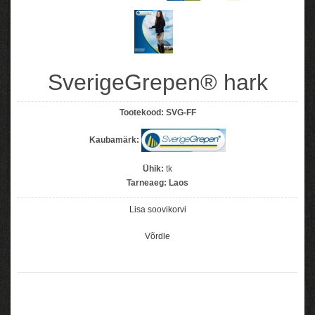
SverigeGrepen® hark
Tootekood:
SVG-FF
Kaubamärk:
Ühik:
tk
Tarneaeg:
Laos
Lisa soovikorvi
Võrdle