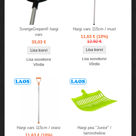
SverigeGrepen® hargi
Hargi vars 115cm / must
vars
11,63 €
(10%)
12,92 €
33,03 €
Lisa soovikorvi
Lisa soovikorvi
Võrdle
Võrdle
Hargi vars 115cm / oranz
Hargi pea "Junior" /
laimiroheline
11,63 €
(10%)