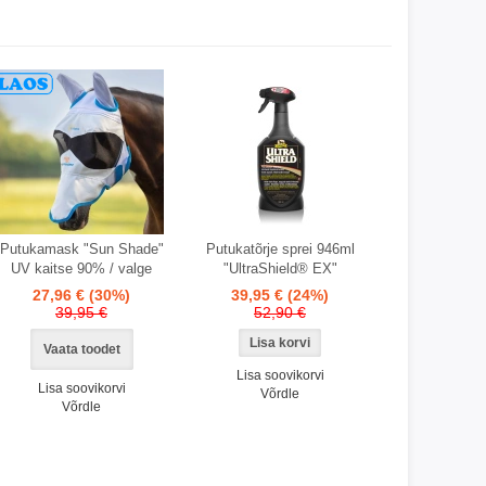
Putukamask "Sun Shade"
Putukatõrje sprei 946ml
UV kaitse 90% / valge
"UltraShield® EX"
27,96 €
(30%)
39,95 €
(24%)
39,95 €
52,90 €
Vaata toodet
Lisa soovikorvi
Lisa soovikorvi
Võrdle
Võrdle