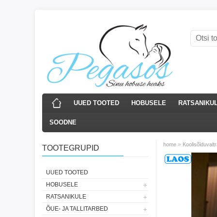
UUED TOOTED
HOBUSELE
RATSANIKU
SOODNE
»
home
Koolisõiduvaltr
TOOTEGRUPID
Laos
UUED TOOTED
HOBUSELE
RATSANIKULE
ÕUE- JA TALLITARBED