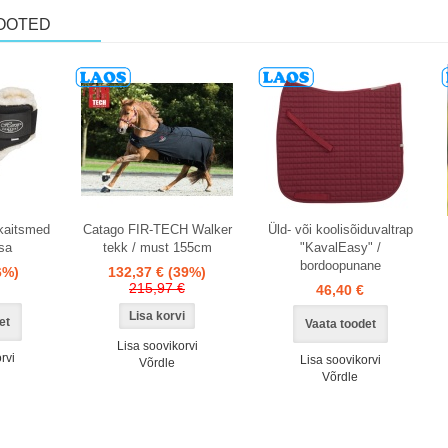
OOTED
Laos
 kaitsmed
Catago FIR-TECH Walker
Üld- või koolisõiduvaltrap
sa
tekk / must 155cm
"KavalEasy" /
bordoopunane
6%)
132,37 €
(39%)
215,97 €
46,40 €
et
Vaata toodet
Lisa soovikorvi
rvi
Lisa soovikorvi
Võrdle
Võrdle