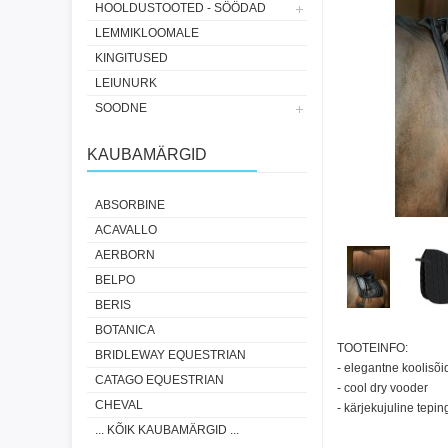
HOOLDUSTOOTED - SÖÖDAD
LEMMIKLOOMALE
KINGITUSED
LEIUNURK
SOODNE
KAUBAMÄRGID
ABSORBINE
ACAVALLO
AERBORN
BELPO
BERIS
BOTANICA
TOOTEINFO:
BRIDLEWAY EQUESTRIAN
- elegantne koolisõi
CATAGO EQUESTRIAN
- cool dry vooder
CHEVAL
- kärjekujuline tepin
... KÕIK KAUBAMÄRGID ...