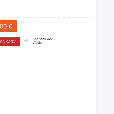
00 €
Lisa soovikorvi
- või -
Võrdle