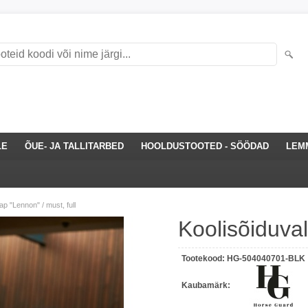
LE
ÕUE- JA TALLITARBED
HOOLDUSTOOTED - SÖÖDAD
LEM
ap "Lennon" / must, full
Koolisõiduval
Tootekood:
HG-504040701-BLK
Kaubamärk: