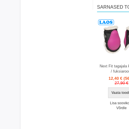
SARNASED T
Laos
Laos
Next Fit tagajala
/ fuksiaroo
12,40 €
(5
27,90 €
Vaata tood
Lisa sooviko
Võrdle