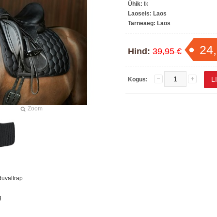
Ühik:
tk
Laoseis:
Laos
Tarneaeg:
Laos
24,
Hind:
39,95 €
Kogus:
Zoom
duvaltrap
g