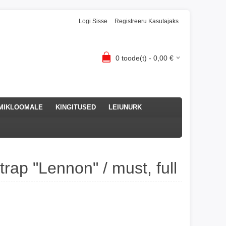
Logi Sisse
Registreeru Kasutajaks
0
toode(t) -
0,00
€
MIKLOOMALE
KINGITUSED
LEIUNURK
trap "Lennon" / must, full