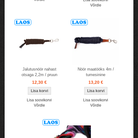
Lisa soovikorvi
Võrdle
Jalutusnöör nahast
Nöör maatööks 4m /
otsaga 2,2m / pruun
tumesinine
12,30 €
13,20 €
Lisa soovikorvi
Lisa soovikorvi
Võrdle
Võrdle