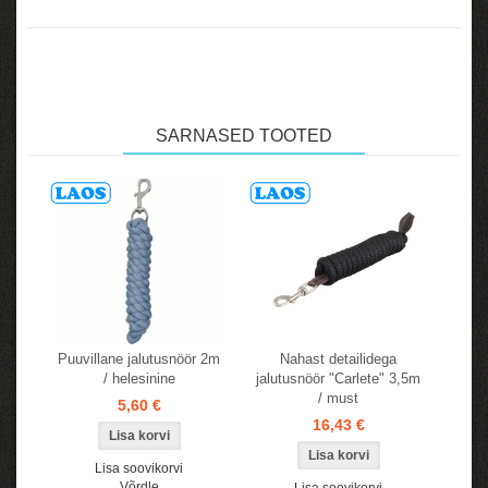
SARNASED TOOTED
Puuvillane jalutusnöör 2m
Nahast detailidega
/ helesinine
jalutusnöör "Carlete" 3,5m
/ must
5,60 €
16,43 €
Lisa soovikorvi
Võrdle