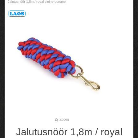
Jalutusnöör 1,8m / royal sinine-punane
Zoom
Jalutusnöör 1,8m / royal