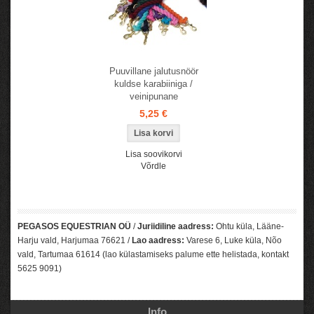
Puuvillane jalutusnöör
kuldse karabiiniga /
veinipunane
5,25 €
Lisa soovikorvi
Võrdle
PEGASOS EQUESTRIAN OÜ
/
Juriidiline aadress:
Ohtu küla, Lääne-
Harju vald, Harjumaa 76621 /
Lao aadress:
Varese 6, Luke küla, Nõo
vald, Tartumaa 61614 (lao külastamiseks palume ette helistada, kontakt
5625 9091)
Info