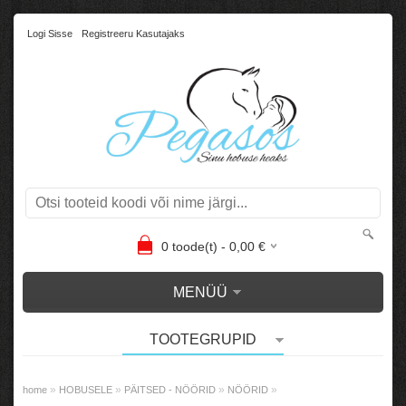
Logi Sisse
Registreeru Kasutajaks
0
toode(t) -
0,00
€
MENÜÜ
TOOTEGRUPID
»
»
»
»
home
HOBUSELE
PÄITSED - NÖÖRID
NÖÖRID