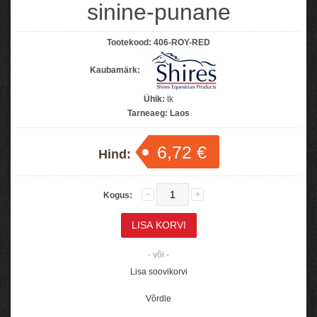
sinine-punane
Tootekood:
406-ROY-RED
Kaubamärk:
Ühik:
tk
Tarneaeg:
Laos
6,72 €
Hind:
Kogus:
- või -
Lisa soovikorvi
Võrdle