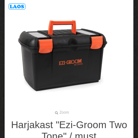
Zoom
Harjakast "Ezi-Groom Two
Tone" / must