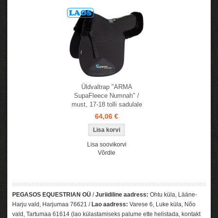
Üldvaltrap "ARMA
SupaFleece Numnah" /
must, 17-18 tolli sadulale
64,06 €
Lisa soovikorvi
Võrdle
PEGASOS EQUESTRIAN OÜ
/
Juriidiline aadress:
Ohtu küla, Lääne-
Harju vald, Harjumaa 76621 /
Lao aadress:
Varese 6, Luke küla, Nõo
vald, Tartumaa 61614 (lao külastamiseks palume ette helistada, kontakt