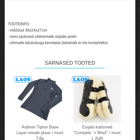
TOOTEINFO:
- mõõdud 39x24x27cm
- sees jaotused väiksemate asjade jaoks
- võimalik tabalukuga kinnitada (tabalukk ei ole komplektis)
SARNASED TOOTED
Aubrion Tipton Base
Esijala kaitsmed
Layer neiude pluus / must
"Compete ´n Wool" / must
7-8a
L (full)