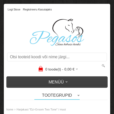
Logi Sisse
Registreeru Kasutajaks
0
toode(t) -
0,00
€
MENÜÜ
TOOTEGRUPID
»
home
Harjakast "Ezi-Groom Two Tone" / must