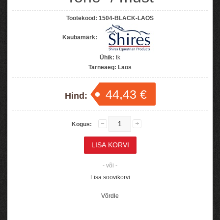
Tootekood:
1504-BLACK-LAOS
Kaubamärk:
Ühik:
tk
Tarneaeg:
Laos
44,43 €
Hind:
Kogus:
- või -
Lisa soovikorvi
Võrdle