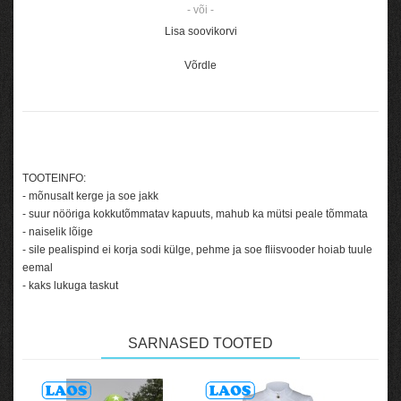
- või -
Lisa soovikorvi
Võrdle
TOOTEINFO:
- mõnusalt kerge ja soe jakk
- suur nööriga kokkutõmmatav kapuuts, mahub ka mütsi peale tõmmata
- naiselik lõige
- sile pealispind ei korja sodi külge, pehme ja soe fliisvooder hoiab tuule
eemal
- kaks lukuga taskut
SARNASED TOOTED