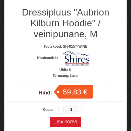
Dressipluus "Aubrion
Kilburn Hoodie" /
veinipunane, M
Tootekood:
SH-8157-WINE
Kaubamärk:
Ühik:
tk
Tarneaeg:
Laos
59,83 €
Hind:
Kogus: