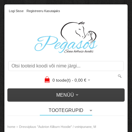
Logi Sisse
Registreeru Kasutajaks
0
toode(t) -
0,00
€
MENÜÜ
TOOTEGRUPID
»
home
Dressipluus "Aubrion Kilburn Hoodie" / veinipunane, M