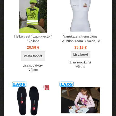
Helkurvest "Equi-Flector"
Varrukateta trennipluus
/ kollane
"Aubrion Team" / valge, M
20,56 €
35,13 €
Vaata toodet
Lisa soovikorvi
Lisa soovikorvi
Võrdle
Võrdle