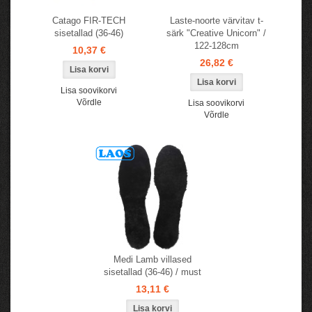
Catago FIR-TECH
Laste-noorte värvitav t-
sisetallad (36-46)
särk "Creative Unicorn" /
122-128cm
10,37 €
26,82 €
Lisa soovikorvi
Võrdle
Lisa soovikorvi
Võrdle
Medi Lamb villased
sisetallad (36-46) / must
13,11 €