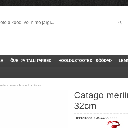
LE
ÕUE- JA TALLITARBED
HOOLDUSTOOTED - SÖÖDAD
LEM
ovillane ninapehmendus 32cm
Catago merii
32cm
Tootekood:
CA-44830000