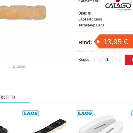
Kaubamärk:
Ühik:
tk
Laoseis:
Laos
Tarneaeg:
Laos
13,95 €
Hind:
Kogus:
Zoom
OOTED
Laos
Laos