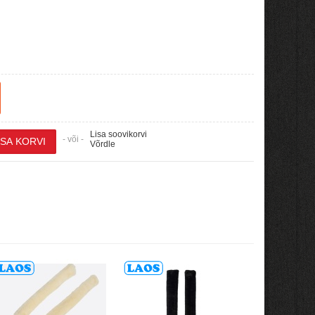
Lisa soovikorvi
- või -
Võrdle